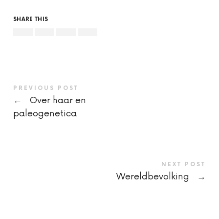
SHARE THIS
PREVIOUS POST
←
Over haar en
paleogenetica
NEXT POST
Wereldbevolking
→