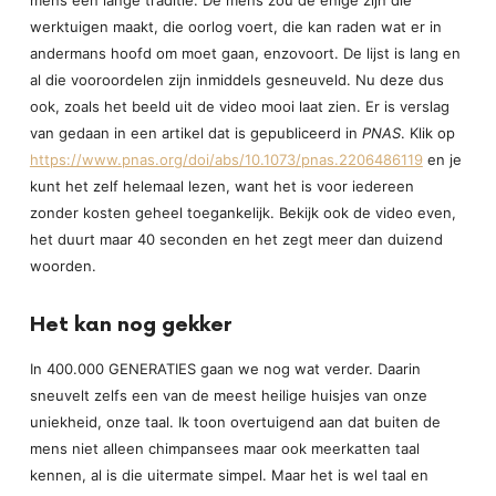
mens een lange traditie. De mens zou de enige zijn die
werktuigen maakt, die oorlog voert, die kan raden wat er in
andermans hoofd om moet gaan, enzovoort. De lijst is lang en
al die vooroordelen zijn inmiddels gesneuveld. Nu deze dus
ook, zoals het beeld uit de video mooi laat zien. Er is verslag
van gedaan in een artikel dat is gepubliceerd in
PNAS
. Klik op
https://www.pnas.org/doi/abs/10.1073/pnas.2206486119
en je
kunt het zelf helemaal lezen, want het is voor iedereen
zonder kosten geheel toegankelijk. Bekijk ook de video even,
het duurt maar 40 seconden en het zegt meer dan duizend
woorden.
Het kan nog gekker
In 400.000 GENERATIES gaan we nog wat verder. Daarin
sneuvelt zelfs een van de meest heilige huisjes van onze
uniekheid, onze taal. Ik toon overtuigend aan dat buiten de
mens niet alleen chimpansees maar ook meerkatten taal
kennen, al is die uitermate simpel. Maar het is wel taal en